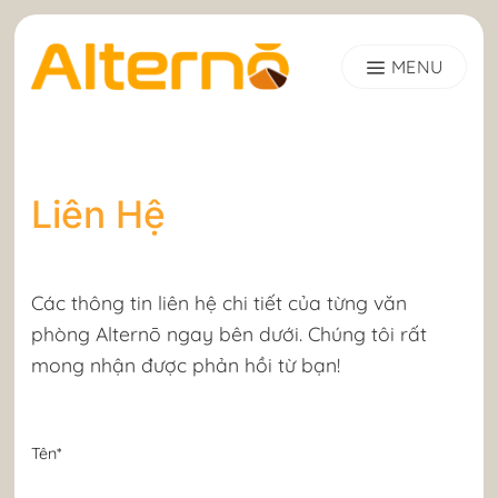
Skip
to
content
Liên Hệ
Các thông tin liên hệ chi tiết của từng văn
phòng Alternō ngay bên dưới. Chúng tôi rất
mong nhận được phản hồi từ bạn!
Tên*