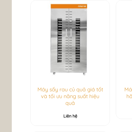
Máy sấy rau củ quả giá tốt
Má
và tối ưu năng suất hiệu
ha
quả
Liên hệ