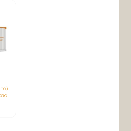
 trữ
cao