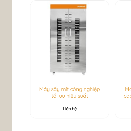
Máy sấy mít công nghiệp
Má
tối ưu hiệu suất
ca
Liên hệ