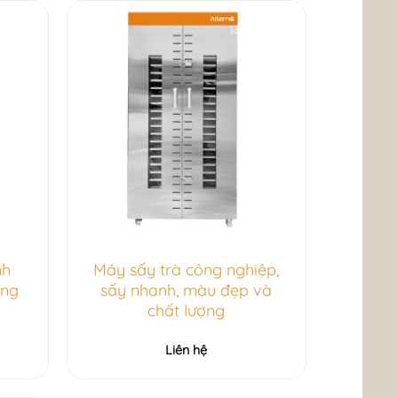
nh
Máy sấy trà công nghiệp,
ăng
sấy nhanh, màu đẹp và
chất lượng
Liên hệ