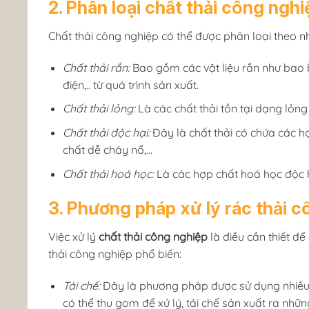
2. Phân loại chất thải công nghi
Chất thải công nghiệp có thể được phân loại theo nh
Chất thải rắn:
Bao gồm các vật liệu rắn như bao bì,
điện,.. từ quá trình sản xuất.
Chất thải lỏng:
Là các chất thải tồn tại dạng lỏng
Chất thải độc hại:
Đây là chất thải có chứa các hợ
chất dễ cháy nổ,…
Chất thải hoá học:
Là các hợp chất hoá học độc h
3. Phương pháp xử lý rác thải 
Việc xử lý
chất thải công nghiệp
là điều cần thiết đ
thải công nghiệp phổ biến:
Tái chế:
Đây là phương pháp được sử dụng nhiều bởi
có thể thu gom để xử lý, tái chế sản xuất ra nh