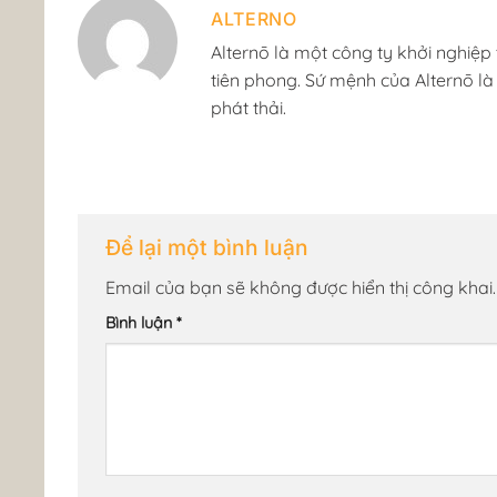
ALTERNO
​Alternō là một công ty khởi nghiệ
tiên phong. Sứ mệnh của Alternō l
phát thải. ​
Để lại một bình luận
Email của bạn sẽ không được hiển thị công khai.
Bình luận
*