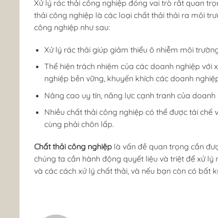
Xử lý rác thải công nghiệp đóng vai trò rất quan tr
thải công nghiệp là các loại chất thải thải ra môi t
công nghiệp như sau:
Xử lý rác thải giúp giảm thiểu ô nhiễm môi trườn
Thể hiện trách nhiệm của các doanh nghiệp với xã
nghiệp bền vững, khuyến khích các doanh nghiệ
Nâng cao uy tín, năng lực cạnh tranh của doanh 
Nhiều chất thải công nghiệp có thể được tái chế v
cùng phải chôn lấp.
Chất thải công nghiệp
là vấn đề quan trọng cần đượ
chúng ta cần hành động quyết liệu và triệt để xử lý r
và các cách xử lý chất thải, và nếu bạn còn có bất 