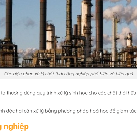
Các biện pháp xử lý chất thải công nghiệp phổ biến và hiệu quả
a thường dùng quy trình xử lý sinh học cho các chất thải hữ
ính độc hại cần xử lý bằng phương pháp hoá học để giảm tác 
ng nghiệp