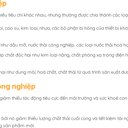
ệp
iều tiêu chí khác nhau, nhưng thường được chia thành các loạ
 cao su, kim loại, nhựa, các bộ phận bị hỏng của thiết bị không
 như dầu mỡ, nước thải công nghiệp, các loại nước thải hoá họ
p chất độc hại như kim loại nặng, chất phóng xạ trong điện hạ
ại như dung môi, hoá chất, chất thải từ quá trình sản xuất d
công nghiệp
ể giảm thiểu tác động tiêu cực đến môi trường và sức khoẻ co
 nó giảm thiểu lượng chất thải cuối cùng và tiết kiệm tài nguy
ững sản phẩm mới.