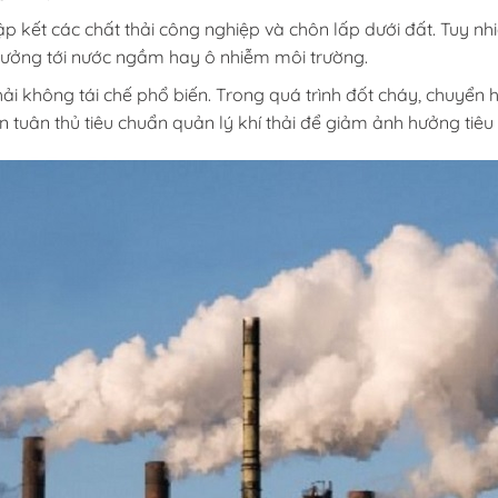
tập kết các chất thải công nghiệp và chôn lấp dưới đất. Tuy nh
hưởng tới nước ngầm hay ô nhiễm môi trường.
hải không tái chế phổ biến. Trong quá trình đốt cháy, chuyển
n tuân thủ tiêu chuẩn quản lý khí thải để giảm ảnh hưởng tiêu 