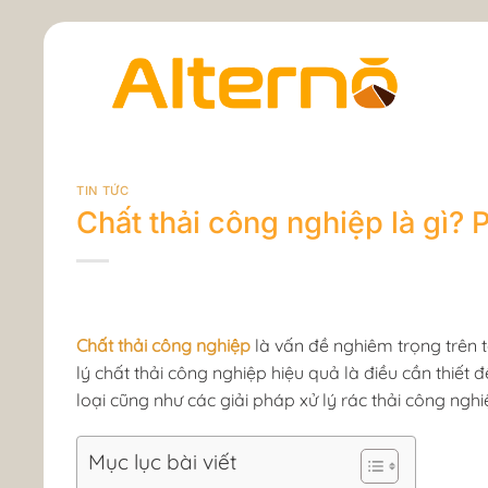
Skip
to
content
TIN TỨC
Chất thải công nghiệp là gì? P
Chất thải công nghiệp
là vấn đề nghiêm trọng trên 
lý chất thải công nghiệp hiệu quả là điều cần thiết đ
loại cũng như các giải pháp xử lý rác thải công nghi
Mục lục bài viết