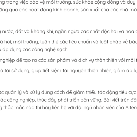
ọng trong việc bảo vệ môi trường, sức khỏe cộng đồng và duy t
rường qua các hoạt động kinh doanh, sản xuất của các nhà máy, 
g nước, đất và không khí, ngăn ngừa các chất độc hại và hoá c
 hội, môi trường, tuân thủ các tiêu chuẩn và luật pháp về bả
p áp dụng các công nghệ sạch.
nghiệp để tạo ra các sản phẩm và dịch vụ thân thiện với môi 
à tái sử dụng, giúp tiết kiệm tài nguyên thiên nhiên, giảm áp l
c quản lý và xử lý đúng cách để giảm thiểu tác động tiêu cự
ác công nghiệp, thúc đẩy phát triển bền vững. Bài viết trên đây
kỳ thắc mắc nào thì hãy liên hệ với đội ngũ nhân viên của Alt