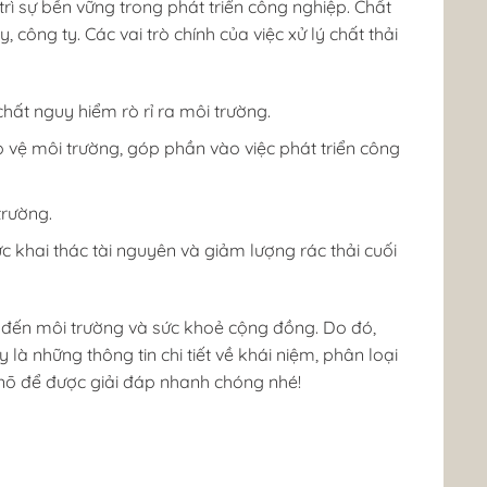
rì sự bền vững trong phát triển công nghiệp. Chất
công ty. Các vai trò chính của việc xử lý chất thải
hất nguy hiểm rò rỉ ra môi trường.
o vệ môi trường, góp phần vào việc phát triển công
trường.
ực khai thác tài nguyên và giảm lượng rác thải cuối
c đến môi trường và sức khoẻ cộng đồng. Do đó,
 là những thông tin chi tiết về khái niệm, phân loại
ernō để được giải đáp nhanh chóng nhé!