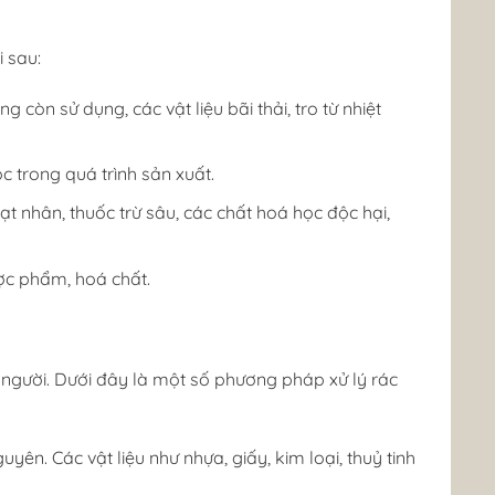
i sau:
 còn sử dụng, các vật liệu bãi thải, tro từ nhiệt
c trong quá trình sản xuất.
t nhân, thuốc trừ sâu, các chất hoá học độc hại,
ược phẩm, hoá chất.
n người. Dưới đây là một số phương pháp xử lý rác
ên. Các vật liệu như nhựa, giấy, kim loại, thuỷ tinh