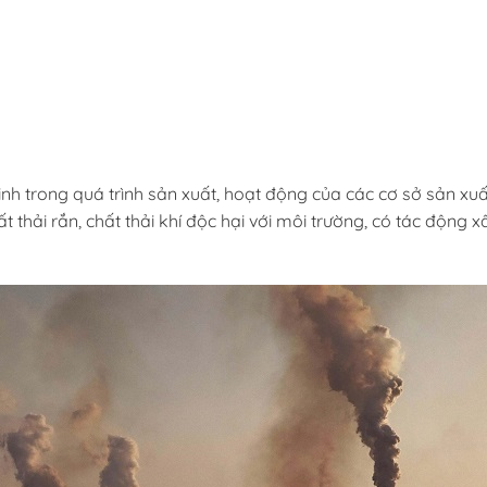
 sinh trong quá trình sản xuất, hoạt động của các cơ sở sản 
 thải rắn, chất thải khí độc hại với môi trường, có tác động