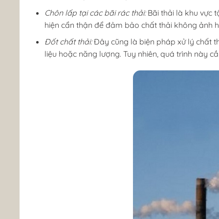
Chôn lấp tại các bãi rác thải:
Bãi thải là khu vực 
hiện cẩn thận để đảm bảo chất thải không ảnh 
Đốt chất thải:
Đây cũng là biện pháp xử lý chất t
liệu hoặc năng lượng. Tuy nhiên, quá trình này cầ