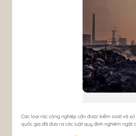
Các loại rác công nghiệp cần được kiểm soát và xử
quốc gia đã đưa ra các luật quy định nghiêm ngặt để