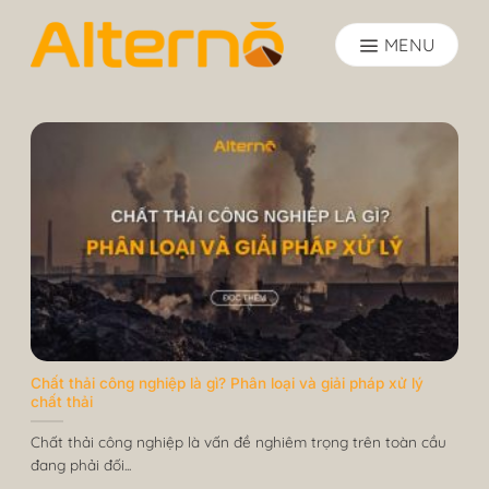
Skip
to
content
Chất thải công nghiệp là gì? Phân loại và giải pháp xử lý
chất thải
Chất thải công nghiệp là vấn đề nghiêm trọng trên toàn cầu
đang phải đối...