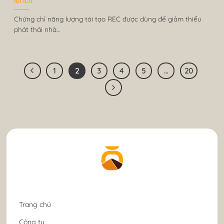
lợi ích
Chứng chỉ năng lượng tái tạo REC được dùng để giảm thiểu
phát thải nhà...
1
2
3
4
5
…
20
Trang chủ
Công ty