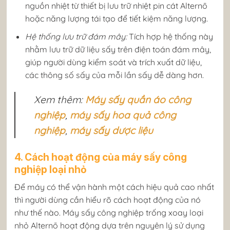
nguồn nhiệt từ thiết bị lưu trữ nhiệt pin cát Alternō
hoặc năng lượng tái tạo để tiết kiệm năng lượng.
Hệ thống lưu trữ đám mây:
Tích hợp hệ thống này
nhằm lưu trữ dữ liệu sấy trên điện toán đám mây,
giúp người dùng kiểm soát và trích xuất dữ liệu,
các thông số sấy của mỗi lần sấy dễ dàng hơn.
Xem thêm:
Máy sấy quần áo công
nghiệp
,
máy sấy hoa quả công
nghiệp
,
máy sấy dược liệu
4. Cách hoạt động của máy sấy công
nghiệp loại nhỏ
Để máy có thể vận hành một cách hiệu quả cao nhất
thì người dùng cần hiểu rõ cách hoạt động của nó
như thế nào. Máy sấy công nghiệp trống xoay loại
nhỏ Alternō hoạt động dựa trên nguyên lý sử dụng