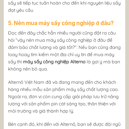
sấy sẽ tiếp tục tuần hoàn cho đến khi nguyên liệu sấy
đạt yêu cầu.
5. Nên mua máy sấy công nghiệp ở đâu?
Đọc đến đây chắc hẳn nhiều người cũng đặt ra câu
hỏi “vậy nên mua máy sấy công nghiệp ở đâu để
đảm bảo chất lượng và giá tốt?”. Nếu bạn cũng đang
loay hoay tìm kiếm một địa chỉ uy tín để mua máy
sấy thì
máy sấy công nghiệp Alterno
là gợi ý mà bạn
không nên bỏ qua.
Alternō Việt Nam đã và đang mang đến cho khách
hàng nhiều mẫu sản phẩm máy sấy chất lượng cao.
Ngoài ra, đơn vị còn cung cấp giải pháp lưu trữ năng
lượng với sản phẩm pin cát sáng tạo, thân thiện với
môi trường và giá thành hợp lý.
Bên cạnh đó, khi đến với Alternō, bạn sẽ được đội ngũ