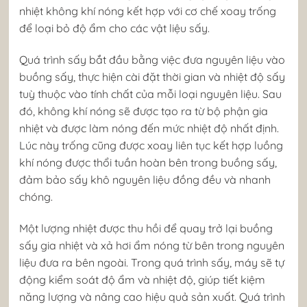
nhiệt không khí nóng kết hợp với cơ chế xoay trống
để loại bỏ độ ẩm cho các vật liệu sấy.
Quá trình sấy bắt đầu bằng việc đưa nguyên liệu vào
buồng sấy, thực hiện cài đặt thời gian và nhiệt độ sấy
tuỳ thuộc vào tính chất của mỗi loại nguyên liệu. Sau
đó, không khí nóng sẽ được tạo ra từ bộ phận gia
nhiệt và được làm nóng đến mức nhiệt độ nhất định.
Lúc này trống cũng được xoay liên tục kết hợp luồng
khí nóng được thổi tuần hoàn bên trong buồng sấy,
đảm bảo sấy khô nguyên liệu đồng đều và nhanh
chóng.
Một lượng nhiệt được thu hồi để quay trở lại buồng
sấy gia nhiệt và xả hơi ẩm nóng từ bên trong nguyên
liệu đưa ra bên ngoài. Trong quá trình sấy, máy sẽ tự
động kiểm soát độ ẩm và nhiệt độ, giúp tiết kiệm
năng lượng và nâng cao hiệu quả sản xuất. Quá trình