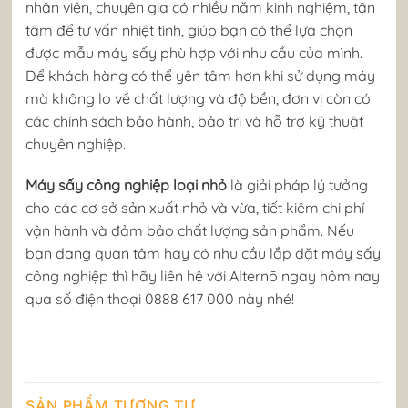
nhân viên, chuyên gia có nhiều năm kinh nghiệm, tận
tâm để tư vấn nhiệt tình, giúp bạn có thể lựa chọn
được mẫu máy sấy phù hợp với nhu cầu của mình.
Để khách hàng có thể yên tâm hơn khi sử dụng máy
mà không lo về chất lượng và độ bền, đơn vị còn có
các chính sách bảo hành, bảo trì và hỗ trợ kỹ thuật
chuyên nghiệp.
Máy sấy công nghiệp loại nhỏ
là giải pháp lý tưởng
cho các cơ sở sản xuất nhỏ và vừa, tiết kiệm chi phí
vận hành và đảm bảo chất lượng sản phẩm. Nếu
bạn đang quan tâm hay có nhu cầu lắp đặt máy sấy
công nghiệp thì hãy liên hệ với Alternō ngay hôm nay
qua số điện thoại 0888 617 000 này nhé!
SẢN PHẨM TƯƠNG TỰ