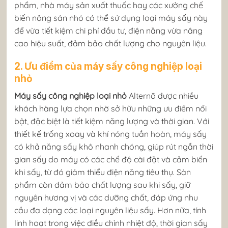
phẩm, nhà máy sản xuất thuốc hay các xưởng chế
biến nông sản nhỏ có thể sử dụng loại máy sấy này
để vừa tiết kiệm chi phí đầu tư, điện năng vừa nâng
cao hiệu suất, đảm bảo chất lượng cho nguyên liệu.
2. Ưu điểm của máy sấy công nghiệp loại
nhỏ
Máy sấy công nghiệp loại nhỏ
Alternō được nhiều
khách hàng lựa chọn nhờ sở hữu những ưu điểm nổi
bật, đặc biệt là tiết kiệm năng lượng và thời gian. Với
thiết kế trống xoay và khí nóng tuần hoàn, máy sấy
có khả năng sấy khô nhanh chóng, giúp rút ngắn thời
gian sấy do máy có các chế độ cài đặt và cảm biến
khi sấy, từ đó giảm thiểu điện năng tiêu thụ. Sản
phẩm còn đảm bảo chất lượng sau khi sấy, giữ
nguyên hương vị và các dưỡng chất, đáp ứng nhu
cầu đa dạng các loại nguyên liệu sấy. Hơn nữa, tính
linh hoạt trong việc điều chỉnh nhiệt độ, thời gian sấy