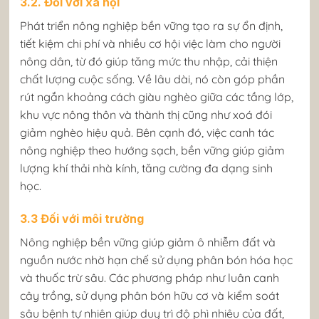
3.2. Đối với xã hội
Phát triển nông nghiệp bền vững tạo ra sự ổn định,
tiết kiệm chi phí và nhiều cơ hội việc làm cho người
nông dân, từ đó giúp tăng mức thu nhập, cải thiện
chất lượng cuộc sống. Về lâu dài, nó còn góp phần
rút ngắn khoảng cách giàu nghèo giữa các tầng lớp,
khu vực nông thôn và thành thị cũng như xoá đói
giảm nghèo hiệu quả. Bên cạnh đó, việc canh tác
nông nghiệp theo hướng sạch, bền vững giúp giảm
lượng khí thải nhà kính, tăng cường đa dạng sinh
học.
3.3 Đối với môi trường
Nông nghiệp bền vững giúp giảm ô nhiễm đất và
nguồn nước nhờ hạn chế sử dụng phân bón hóa học
và thuốc trừ sâu. Các phương pháp như luân canh
cây trồng, sử dụng phân bón hữu cơ và kiểm soát
sâu bệnh tự nhiên giúp duy trì độ phì nhiêu của đất,