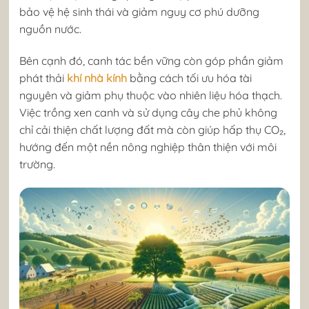
bảo vệ hệ sinh thái và giảm nguy cơ phú dưỡng
nguồn nước.
Bên cạnh đó, canh tác bền vững còn góp phần giảm
phát thải
khí nhà kính
bằng cách tối ưu hóa tài
nguyên và giảm phụ thuộc vào nhiên liệu hóa thạch.
Việc trồng xen canh và sử dụng cây che phủ không
chỉ cải thiện chất lượng đất mà còn giúp hấp thụ CO₂,
hướng đến một nền nông nghiệp thân thiện với môi
trường.